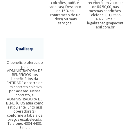
colchões, puffs e
receberá um voucher
cadeiras); Desconto
de R$ 50,00, nas
de 15% na
mesmas condições.
contratação de 02
Telefone: (31) 3586-
(dois) ou mais
4027 E-mail:
serviços.
legalizacao@mjmcont
abil.com.br
O benefício oferecido
pela
ADMINISTRADORA DE
BENEFÍCIOS aos
beneficiários da
ENTIDADE decorre de
um contrato coletivo
por adesão. Nesse
contrato, a
ADMINISTRADORA DE
BENEFÍCIOS atua como
estipulante junto à(s)
operadora(s),
conforme a tabela de
preços estabelecida.
Telefone: 4004 4400.
E-mail: