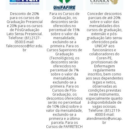
Desconto de 20%
Para os Cursos de
Conceder descontos
para os cursos de
Graduação, os
parciais de até 20%
Graduação Presencial
descontos serão
sobre o valor das
e 20% para os cursos
oferecidos no
mensalidades dos
de PósGraduação
percentual de 15%
cursos de graduação,
Lato Sensu Presencial.
sobre o valor da
extensão e pós-
Telefone: (81) 2127-
mensalidade,
graduação lato sensu
0500 E-mail:
excluindo-se a
oferecidos pela
faleconosco@ficr.edu.
primeira. Para os
UNICAP aos
br
Cursos Superiores de
funcionários e
Graduação
colaboradores do
(Tecnológicos), os
Coren-PE,
descontos serão
profissionais de
oferecidos no
Enfermagem
percentual de 7%
regularmente
sobre o valor da
inscritos, bem como
mensalidade,
aos seus dependentes
excluindo-se a
legais e netos,
primeira. Para os
observadas as
Cursos de Pós-
condições previstas
Graduação, os
neste instrumento,
descontos oferecidos
especialmente quanto
serão no percentual
à disponibilidade de
de 10% (dez) sobre o
vagas ociosas.
valor da mensalidade,
Telefone: (81) 2119-
excluindo-se a
4000 E-mail:
primeira e a última
atendimento@unicap.
parcela. Para os
br
Cursos de FAFIRETECH