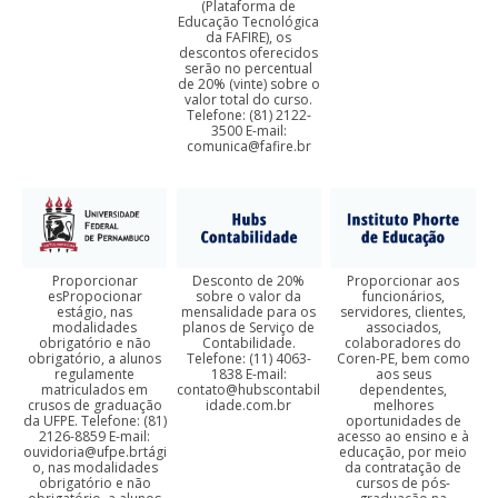
(Plataforma de
Educação Tecnológica
da FAFIRE), os
descontos oferecidos
serão no percentual
de 20% (vinte) sobre o
valor total do curso.
Telefone: (81) 2122-
3500 E-mail:
comunica@fafire.br
Proporcionar
Desconto de 20%
Proporcionar aos
esPropocionar
sobre o valor da
funcionários,
estágio, nas
mensalidade para os
servidores, clientes,
modalidades
planos de Serviço de
associados,
obrigatório e não
Contabilidade.
colaboradores do
obrigatório, a alunos
Telefone: (11) 4063-
Coren-PE, bem como
regulamente
1838 E-mail:
aos seus
matriculados em
contato@hubscontabil
dependentes,
crusos de graduação
idade.com.br
melhores
da UFPE. Telefone: (81)
oportunidades de
2126-8859 E-mail:
acesso ao ensino e à
ouvidoria@ufpe.brtági
educação, por meio
o, nas modalidades
da contratação de
obrigatório e não
cursos de pós-