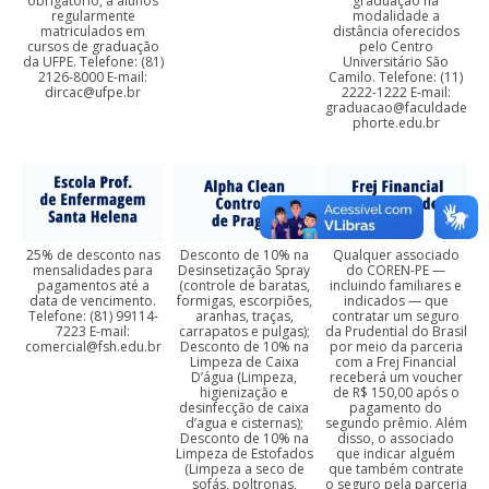
obrigatório, a alunos
graduação na
regularmente
modalidade a
matriculados em
distância oferecidos
cursos de graduação
pelo Centro
da UFPE. Telefone: (81)
Universitário São
2126-8000 E-mail:
Camilo. Telefone: (11)
dircac@ufpe.br
2222-1222 E-mail:
graduacao@faculdade
phorte.edu.br
25% de desconto nas
Desconto de 10% na
Qualquer associado
mensalidades para
Desinsetização Spray
do COREN-PE —
pagamentos até a
(controle de baratas,
incluindo familiares e
data de vencimento.
formigas, escorpiões,
indicados — que
Telefone: (81) 99114-
aranhas, traças,
contratar um seguro
7223 E-mail:
carrapatos e pulgas);
da Prudential do Brasil
comercial@fsh.edu.br
Desconto de 10% na
por meio da parceria
Limpeza de Caixa
com a Frej Financial
D’água (Limpeza,
receberá um voucher
higienização e
de R$ 150,00 após o
desinfecção de caixa
pagamento do
d’agua e cisternas);
segundo prêmio. Além
Desconto de 10% na
disso, o associado
Limpeza de Estofados
que indicar alguém
(Limpeza a seco de
que também contrate
sofás, poltronas,
o seguro pela parceria