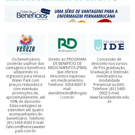
Os beneficiários
Direito ao PROGRAMA
Concessão de
poderão usufruir das
DE BENEFÍCIO DE
desconto nos cursos
vantagens e benefícios
MEDICAMENTOS (PBM),
de Pós-graduação,
adquirindo os
que oferece
Graduação e Extensão
ingressos para Veneza
descontos especiais
ministrados na
Water Park com
em medicamentos.
modalidade
preços reduzidos e
Telefone: 3004-8007 E-
Presencial ou EAD.
com eventuais
mail:
Telefone: (81) 3465-
promoções de,
atendimento@drogasi
0002 E-mail:
aproximadamente, até
l.com.br
www.faculdadeide.edu
50% de desconto.
.br
Estas vantagens se
estendem até quatro
acompanhantes do
beneficiário. Telefone:
(81) 3436-6363 E-mail:
falecom@venezawater
park.com.br