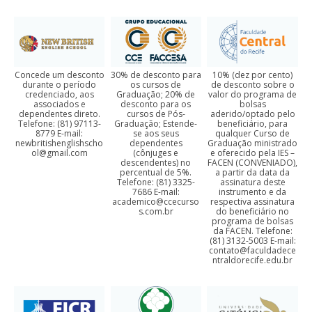
Concede um desconto
30% de desconto para
10% (dez por cento)
durante o período
os cursos de
de desconto sobre o
credenciado, aos
Graduação; 20% de
valor do programa de
associados e
desconto para os
bolsas
dependentes direto.
cursos de Pós-
aderido/optado pelo
Telefone: (81) 97113-
Graduação; Estende-
beneficiário, para
8779 E-mail:
se aos seus
qualquer Curso de
newbritishenglishscho
dependentes
Graduação ministrado
ol@gmail.com
(cônjuges e
e oferecido pela IES –
descendentes) no
FACEN (CONVENIADO),
percentual de 5%.
a partir da data da
Telefone: (81) 3325-
assinatura deste
7686 E-mail:
instrumento e da
academico@ccecurso
respectiva assinatura
s.com.br
do beneficiário no
programa de bolsas
da FACEN. Telefone:
(81) 3132-5003 E-mail:
contato@faculdadece
ntraldorecife.edu.br