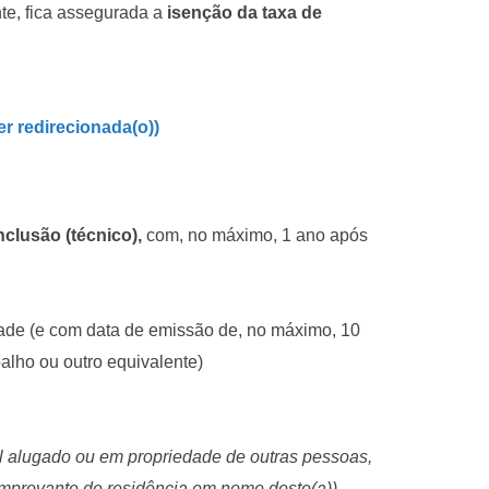
te, fica assegurada a
isenção da taxa de
ser redirecionada(o))
nclusão (técnico),
com, no máximo, 1 ano após
idade (e com data de emissão de, no máximo, 10
alho ou outro equivalente)
l alugado ou em propriedade de outras pessoas,
comprovante de residência em nome deste(a))