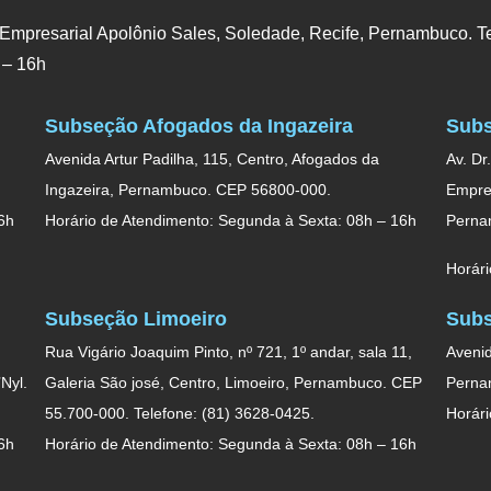
 Empresarial Apolônio Sales, Soledade, Recife, Pernambuco. Te
 – 16h
Subseção Afogados da Ingazeira
Subs
Avenida Artur Padilha, 115, Centro, Afogados da
Av. Dr
Ingazeira, Pernambuco. CEP 56800-000.
Empres
6h
Horário de Atendimento: Segunda à Sexta: 08h – 16h
Perna
Horári
Subseção Limoeiro
Subs
Rua Vigário Joaquim Pinto, nº 721, 1º andar, sala 11,
Avenid
Nyl.
Galeria São josé, Centro, Limoeiro, Pernambuco. CEP
Perna
55.700-000. Telefone: (81) 3628-0425.
Horári
6h
Horário de Atendimento: Segunda à Sexta: 08h – 16h