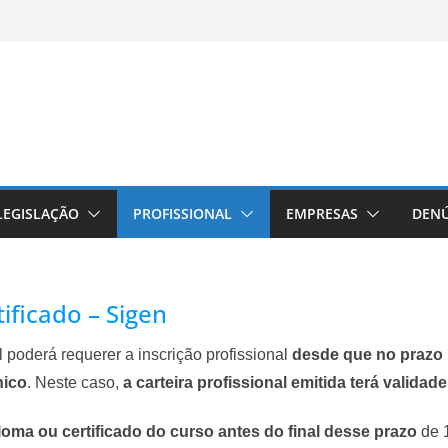
LEGISLAÇÃO
PROFISSIONAL
EMPRESAS
DENÚ
ificado – Sigen
l poderá requerer a inscrição profissional
desde que no prazo 
nico
. Neste caso,
a carteira profissional emitida terá validad
loma ou certificado do curso antes do final desse prazo
de 1