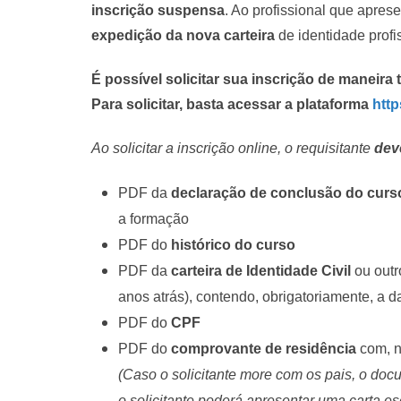
inscrição suspensa
. Ao profissional que apres
expedição da nova carteira
de identidade profi
É possível solicitar sua inscrição de maneira 
Para solicitar, basta acessar a plataforma
http
Ao solicitar a inscrição online, o requisitante
dev
PDF da
declaração de conclusão do curso
a formação
PDF do
histórico do curso
PDF da
carteira de Identidade Civil
ou outr
anos atrás), contendo, obrigatoriamente, a 
PDF do
CPF
PDF do
comprovante de residência
com, n
(Caso o solicitante more com os pais, o do
o solicitante poderá apresentar uma carta e