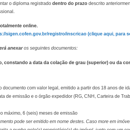
entar o diploma registrado
dentro do prazo
descrito anteriormen
ssional.
totalmente online.
s://sigen.cofen.gov.br/registro/inscricao (clique aqui, para 
erá anexar
os seguintes documentos:
, constando a data da colação de grau (superior) ou da co
o documento com valor legal, emitido a partir dos 18 anos de 
data de emissão e o órgão expedidor (RG, CNH, Carteira de Trab
o máximo, 6 (seis) meses de emissão
cumento pode ser emitido em nome destes. Caso more em imóve
scrita a punho pelo(a) proprietário(a) do imóvel, junto com um 