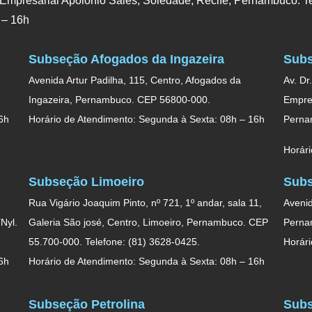
 Empresarial Apolônio Sales, Soledade, Recife, Pernambuco. Te
 – 16h
Subseção Afogados da Ingazeira
Subs
Avenida Artur Padilha, 115, Centro, Afogados da
Av. Dr
Ingazeira, Pernambuco. CEP 56800-000.
Empres
6h
Horário de Atendimento: Segunda à Sexta: 08h – 16h
Perna
Horári
Subseção Limoeiro
Subs
Rua Vigário Joaquim Pinto, nº 721, 1º andar, sala 11,
Avenid
Nyl.
Galeria São josé, Centro, Limoeiro, Pernambuco. CEP
Perna
55.700-000. Telefone: (81) 3628-0425.
Horári
6h
Horário de Atendimento: Segunda à Sexta: 08h – 16h
Subseção Petrolina
Subs