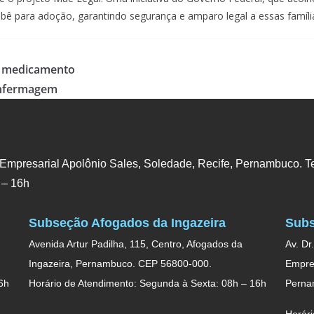
bê para adoção, garantindo segurança e amparo legal a essas famíli
o medicamento
 Enfermagem
 Empresarial Apolônio Sales, Soledade, Recife, Pernambuco. Te
 – 16h
Subseção Afogados da Ingazeira
Subs
Avenida Artur Padilha, 115, Centro, Afogados da
Av. Dr
Ingazeira, Pernambuco. CEP 56800-000.
Empres
6h
Horário de Atendimento: Segunda à Sexta: 08h – 16h
Perna
Horári