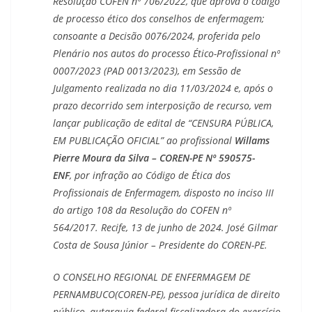
Resolução COFEN nº 706/2022, que aprova o código
de processo ético dos conselhos de enfermagem;
consoante a Decisão 0076/2024, proferida pelo
Plenário nos autos do processo Ético-Profissional nº
0007/2023 (PAD 0013/2023), em Sessão de
Julgamento realizada no dia 11/03/2024 e, após o
prazo decorrido sem interposição de recurso, vem
lançar publicação de edital de “CENSURA PÚBLICA,
EM PUBLICAÇÃO OFICIAL” ao profissional
Willams
Pierre Moura da Silva – COREN-PE Nº 590575-
ENF
, por infração ao Código de Ética dos
Profissionais de Enfermagem, disposto no inciso III
do artigo 108 da Resolução do COFEN nº
564/2017. Recife, 13 de junho de 2024. José Gilmar
Costa de Sousa Júnior – Presidente do COREN-PE.
O CONSELHO REGIONAL DE ENFERMAGEM DE
PERNAMBUCO(COREN-PE), pessoa jurídica de direito
público, autarquia federal fiscalizadora do exercício