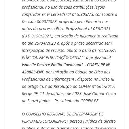
profissional, no uso de suas atribuições legais
conferidas ex vi Lei Federal nº 5.905/73, consoante a
Decisão 0090/2023, proferida pelo Plenário nos
autos do processo Ético-Profissional nº 058/2021
(PAD 0150/2021), em Sessão de Julgamento realizada
no dia 25/04/2023 e, após o prazo decorrido sem
interposição de recurso, aplica a pena de “CENSURA
PÚBLICA, EM PUBLICAÇÃO OFICIAL” à profissional
Isabelle Dezirre Emília Cavalcanti – COREN-PE Nº
428883-ENF
, por infração ao Código de Ética dos
Profissionais de Enfermagem , disposto no inciso III
do artigo 108 da Resolução do COFEN nº 564/2017.
Recife-PE, 11 de outubro de 2023.
José Gilmar Costa
de Souza Júnior – Presidente
do COREN-PE.
O CONSELHO REGIONAL DE ENFERMAGEM DE
PERNAMBUCO(COREN-PE), pessoa jurídica de direito
público, autarquia federal fiscalizadora do exercício