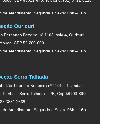
mbuco. CEP 55012-640. Telefone: (81) 3721-6226.
o de Atendimento: Segunda à Sexta: 08h – 16h
eção Ouricuri
a Fernando Bezerra, nº 1103, sala 4, Ouricuri,
mbuco. CEP 56.200-000.
o de Atendimento: Segunda à Sexta: 08h – 16h
eção Serra Talhada
belião Tiburtino Nogueira nº 1101 – 1º andar –
da Penha – Serra Talhada – PE, Cep 56903-390.
 87 3831.2669.
o de Atendimento: Segunda à Sexta: 08h – 16h