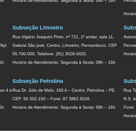
6h
Horário de Atendimento: Segunda à Sexta: 08h – 16h
Perna
Horári
Subseção Limoeiro
Subs
Rua Vigário Joaquim Pinto, nº 721, 1º andar, sala 11,
Avenid
Nyl.
Galeria São josé, Centro, Limoeiro, Pernambuco. CEP
Perna
55.700-000. Telefone: (81) 3628-0425.
Horári
6h
Horário de Atendimento: Segunda à Sexta: 08h – 16h
Subseção Petrolina
Subs
as 4 e
Rua Dr. Júlio de Melo, 160 A – Centro, Petrolina – PE.
Rua Ta
.
CEP: 56.302-150 – Fone: 87 3862.5016.
N.S. 
6h
Horário de Atendimento: Segunda à Sexta: 08h – 16h
Fone:
Horári