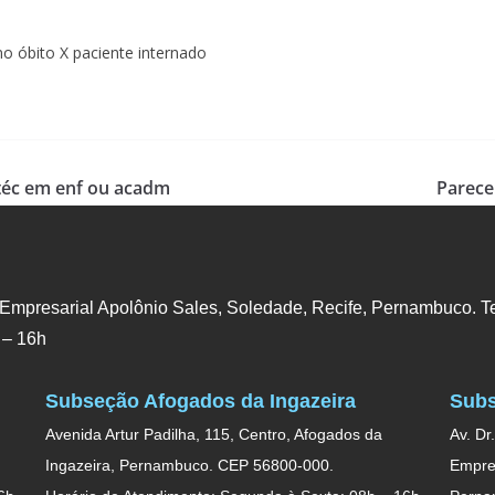
no óbito X paciente internado
 téc em enf ou acadm
Parece
 Empresarial Apolônio Sales, Soledade, Recife, Pernambuco. Te
 – 16h
Subseção Afogados da Ingazeira
Subs
Avenida Artur Padilha, 115, Centro, Afogados da
Av. Dr
Ingazeira, Pernambuco. CEP 56800-000.
Empres