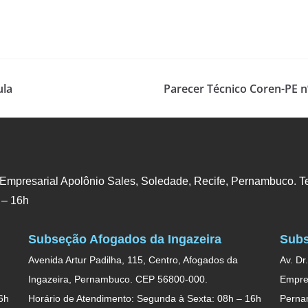
ula
Parecer Técnico Coren-PE n
 Empresarial Apolônio Sales, Soledade, Recife, Pernambuco. Te
 – 16h
Subseção Afogados da Ingazeira
Subs
Avenida Artur Padilha, 115, Centro, Afogados da
Av. Dr
Ingazeira, Pernambuco. CEP 56800-000.
Empres
6h
Horário de Atendimento: Segunda à Sexta: 08h – 16h
Perna