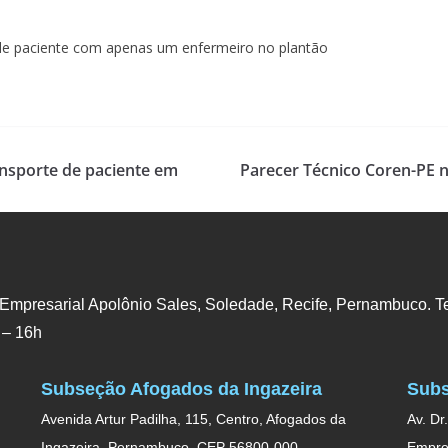
 de paciente com apenas um enfermeiro no plantão
ansporte de paciente em
Parecer Técnico Coren-PE 
 Empresarial Apolônio Sales, Soledade, Recife, Pernambuco. Te
 – 16h
Subseção Afogados da Ingazeira
Subs
Avenida Artur Padilha, 115, Centro, Afogados da
Av. Dr
Ingazeira, Pernambuco. CEP 56800-000.
Empres