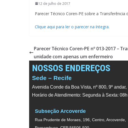
12 de julho de 2017
Parecer Técnico Coren-PE sobre a Transferência
Clique aqui para ler o parecer na íntegra
.
Parecer Técnico Coren-PE nº 013-2017 – Tr
unidade com apenas um enfermeiro
NOSSOS ENDEREÇOS
Sede – Recife
Avenida Conde da Boa Vista, nº 800, 9º andar,
Horário de Atendimento: Segunda à Sexta: 08h
Subseção Arcoverde
Rua Prudente de Moraes, 196, Centro, Arcoverde,
Pernambuco. CEP 56506-500.