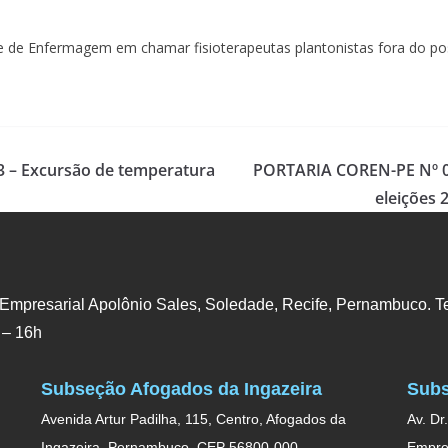
e de Enfermagem em chamar fisioterapeutas plantonistas fora do pos
3 – Excursão de temperatura
PORTARIA COREN-PE Nº 02
eleições 
 Empresarial Apolônio Sales, Soledade, Recife, Pernambuco. Te
 – 16h
Subseção Afogados da Ingazeira
Subs
Avenida Artur Padilha, 115, Centro, Afogados da
Av. Dr
Ingazeira, Pernambuco. CEP 56800-000.
Empres