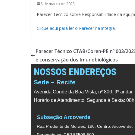
8 de março de 2023
Parecer Técnico sobre Responsabilidade da equip
Clique aqui para ler o Parecer na íntegra.
Parecer Técnico CTAB/Coren-PE nº 003/202
e conservação dos Imunobiológicos
NOSSOS ENDEREÇOS
Sede – Recife
Avenida Conde da Boa Vista, nº 800, 9º andar,
Horário de Atendimento: Segunda à Sexta: 08h
Subseção Arcoverde
Rua Prudente de Moraes, 196, Centro, Arcoverde,
Pernambuco. CEP 56506-500.