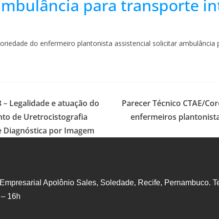
 ambulância para transporte in
iedade do enfermeiro plantonista assistencial solicitar ambulância p
 – Legalidade e atuação do
Parecer Técnico CTAE/Cor
to de Uretrocistografia
enfermeiros plantonista
e Diagnóstica por Imagem
 Empresarial Apolônio Sales, Soledade, Recife, Pernambuco. Te
 – 16h