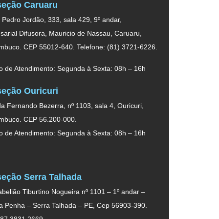
eção Caruaru
. Pedro Jordão, 333, sala 429, 9º andar,
arial Difusora, Mauricio de Nassau, Caruaru,
mbuco. CEP 55012-640. Telefone: (81) 3721-6226.
o de Atendimento: Segunda à Sexta: 08h – 16h
eção Ouricuri
a Fernando Bezerra, nº 1103, sala 4, Ouricuri,
mbuco. CEP 56.200-000.
o de Atendimento: Segunda à Sexta: 08h – 16h
eção Serra Talhada
belião Tiburtino Nogueira nº 1101 – 1º andar –
da Penha – Serra Talhada – PE, Cep 56903-390.
 87 3831.2669.