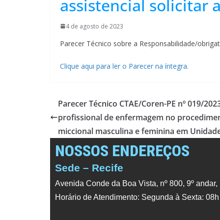
assistencial solicitar
4 de agosto de 2023
Parecer Técnico sobre a Responsabilidade/obrigator
Clique aqui para ler o Parecer na íntegra.
Parecer Técnico CTAE/Coren-PE nº 019/2023
profissional de enfermagem no procedimen
miccional masculina e feminina em Unidad
NOSSOS ENDEREÇOS
Sede – Recife
Avenida Conde da Boa Vista, nº 800, 9º andar,
Horário de Atendimento: Segunda à Sexta: 08h