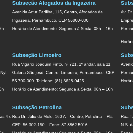
Subseção Afogados da Ingazeira
Subs
Avenida Artur Padilha, 115, Centro, Afogados da
Av. Dr
Ingazeira, Pernambuco. CEP 56800-000.
Empres
6h
Horário de Atendimento: Segunda à Sexta: 08h – 16h
Perna
Horári
Subseção Limoeiro
Subs
Rua Vigário Joaquim Pinto, nº 721, 1º andar, sala 11,
Avenid
Nyl.
Galeria São josé, Centro, Limoeiro, Pernambuco. CEP
Perna
55.700-000. Telefone: (81) 3628-0425.
Horári
6h
Horário de Atendimento: Segunda à Sexta: 08h – 16h
Subseção Petrolina
Subs
as 4 e
Rua Dr. Júlio de Melo, 160 A – Centro, Petrolina – PE.
Rua Ta
.
CEP: 56.302-150 – Fone: 87 3862.5016.
N.S. 
6h
Horário de Atendimento: Segunda à Sexta: 08h – 16h
Fone: