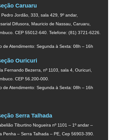
eção Caruaru
. Pedro Jordão, 333, sala 429, 9º andar,
arial Difusora, Mauricio de Nassau, Caruaru,
mbuco. CEP 55012-640. Telefone: (81) 3721-6226.
o de Atendimento: Segunda à Sexta: 08h – 16h
eção Ouricuri
a Fernando Bezerra, nº 1103, sala 4, Ouricuri,
mbuco. CEP 56.200-000.
o de Atendimento: Segunda à Sexta: 08h – 16h
eção Serra Talhada
belião Tiburtino Nogueira nº 1101 – 1º andar –
da Penha – Serra Talhada – PE, Cep 56903-390.