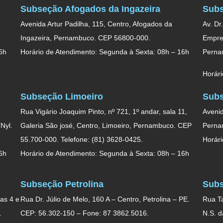
Subseção Afogados da Ingazeira
Subs
Avenida Artur Padilha, 115, Centro, Afogados da
Av. Dr
Ingazeira, Pernambuco. CEP 56800-000.
Empres
6h
Horário de Atendimento: Segunda à Sexta: 08h – 16h
Perna
Horári
Subseção Limoeiro
Subs
Rua Vigário Joaquim Pinto, nº 721, 1º andar, sala 11,
Avenid
Nyl.
Galeria São josé, Centro, Limoeiro, Pernambuco. CEP
Perna
55.700-000. Telefone: (81) 3628-0425.
Horári
6h
Horário de Atendimento: Segunda à Sexta: 08h – 16h
Subseção Petrolina
Subs
as 4 e
Rua Dr. Júlio de Melo, 160 A – Centro, Petrolina – PE.
Rua Ta
.
CEP: 56.302-150 – Fone: 87 3862.5016.
N.S. 