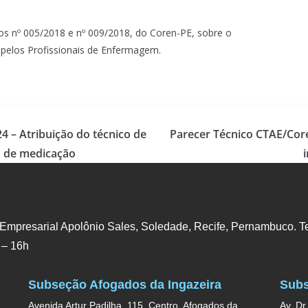
os nº 005/2018 e nº 009/2018, do Coren-PE, sobre o
pelos Profissionais de Enfermagem.
4 – Atribuição do técnico de
Parecer Técnico CTAE/Cor
 de medicação
 Empresarial Apolônio Sales, Soledade, Recife, Pernambuco. Te
 – 16h
Subseção Afogados da Ingazeira
Subs
Avenida Artur Padilha, 115, Centro, Afogados da
Av. Dr