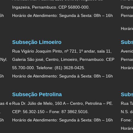
Ingazeira, Pernambuco. CEP 56800-000.
Empres
6h
Horário de Atendimento: Segunda à Sexta: 08h – 16h
Perna
Horári
Subseção Limoeiro
Subs
Rua Vigário Joaquim Pinto, nº 721, 1º andar, sala 11,
Avenid
Nyl.
Galeria São josé, Centro, Limoeiro, Pernambuco. CEP
Perna
55.700-000. Telefone: (81) 3628-0425.
Horári
6h
Horário de Atendimento: Segunda à Sexta: 08h – 16h
Subseção Petrolina
Subs
as 4 e
Rua Dr. Júlio de Melo, 160 A – Centro, Petrolina – PE.
Rua Ta
.
CEP: 56.302-150 – Fone: 87 3862.5016.
N.S. 
6h
Horário de Atendimento: Segunda à Sexta: 08h – 16h
Fone:
Horári