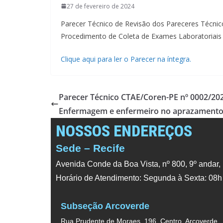
27 de fevereiro de 2024
Parecer Técnico de Revisão dos Pareceres Técnic
Procedimento de Coleta de Exames Laboratoriais 
Clique aqui para ler o Parecer na íntegra.
Parecer Técnico CTAE/Coren-PE nº 0002/202
Enfermagem e enfermeiro no aprazamento
NOSSOS ENDEREÇOS
Sede – Recife
Avenida Conde da Boa Vista, nº 800, 9º andar,
Horário de Atendimento: Segunda à Sexta: 08h
Subseção Arcoverde
Rua Prudente de Moraes, 196, Centro, Arcoverde,