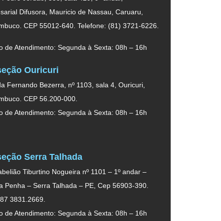
arial Difusora, Mauricio de Nassau, Caruaru,
mbuco. CEP 55012-640. Telefone: (81) 3721-6226.
o de Atendimento: Segunda à Sexta: 08h – 16h
eção Ouricuri
a Fernando Bezerra, nº 1103, sala 4, Ouricuri,
mbuco. CEP 56.200-000.
o de Atendimento: Segunda à Sexta: 08h – 16h
eção Serra Talhada
belião Tiburtino Nogueira nº 1101 – 1º andar –
da Penha – Serra Talhada – PE, Cep 56903-390.
 87 3831.2669.
o de Atendimento: Segunda à Sexta: 08h – 16h