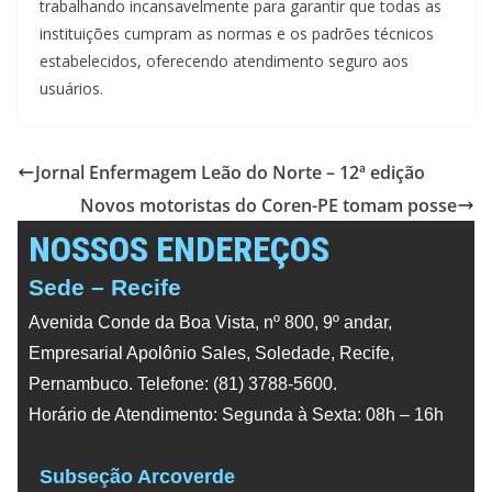
trabalhando incansavelmente para garantir que todas as
instituições cumpram as normas e os padrões técnicos
estabelecidos, oferecendo atendimento seguro aos
usuários.
Jornal Enfermagem Leão do Norte – 12ª edição
Novos motoristas do Coren-PE tomam posse
NOSSOS ENDEREÇOS
Sede – Recife
Avenida Conde da Boa Vista, nº 800, 9º andar,
Empresarial Apolônio Sales, Soledade, Recife,
Pernambuco. Telefone: (81) 3788-5600.
Horário de Atendimento: Segunda à Sexta: 08h – 16h
Subseção Arcoverde