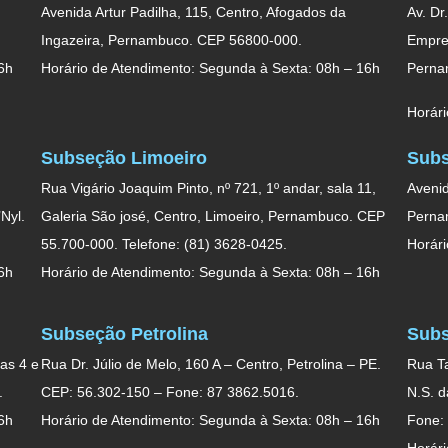
Avenida Artur Padilha, 115, Centro, Afogados da
Av. Dr
Ingazeira, Pernambuco. CEP 56800-000.
Empres
6h
Horário de Atendimento: Segunda à Sexta: 08h – 16h
Perna
Horári
Subseção Limoeiro
Subs
Rua Vigário Joaquim Pinto, nº 721, 1º andar, sala 11,
Avenid
Nyl.
Galeria São josé, Centro, Limoeiro, Pernambuco. CEP
Perna
55.700-000. Telefone: (81) 3628-0425.
Horári
6h
Horário de Atendimento: Segunda à Sexta: 08h – 16h
Subseção Petrolina
Subs
as 4 e
Rua Dr. Júlio de Melo, 160 A – Centro, Petrolina – PE.
Rua Ta
.
CEP: 56.302-150 – Fone: 87 3862.5016.
N.S. 
6h
Horário de Atendimento: Segunda à Sexta: 08h – 16h
Fone:
Horári