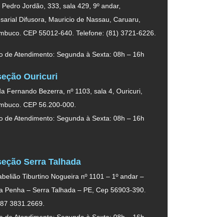
. Pedro Jordão, 333, sala 429, 9º andar,
arial Difusora, Mauricio de Nassau, Caruaru,
mbuco. CEP 55012-640. Telefone: (81) 3721-6226.
o de Atendimento: Segunda à Sexta: 08h – 16h
eção Ouricuri
a Fernando Bezerra, nº 1103, sala 4, Ouricuri,
mbuco. CEP 56.200-000.
o de Atendimento: Segunda à Sexta: 08h – 16h
eção Serra Talhada
belião Tiburtino Nogueira nº 1101 – 1º andar –
da Penha – Serra Talhada – PE, Cep 56903-390.
 87 3831.2669.
o de Atendimento: Segunda à Sexta: 08h – 16h