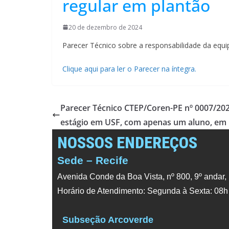
regular em plantão
20 de dezembro de 2024
Parecer Técnico sobre a responsabilidade da equi
Clique aqui para ler o Parecer na íntegra.
Parecer Técnico CTEP/Coren-PE nº 0007/2024
estágio em USF, com apenas um aluno, em
NOSSOS ENDEREÇOS
Sede – Recife
Avenida Conde da Boa Vista, nº 800, 9º andar,
Horário de Atendimento: Segunda à Sexta: 08h
Subseção Arcoverde