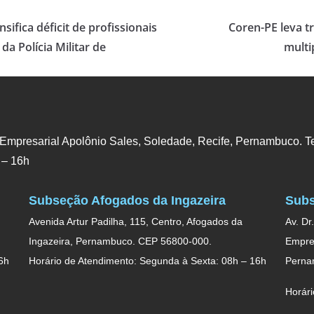
sifica déficit de profissionais
Coren-PE leva t
da Polícia Militar de
multi
 Empresarial Apolônio Sales, Soledade, Recife, Pernambuco. Te
 – 16h
Subseção Afogados da Ingazeira
Subs
Avenida Artur Padilha, 115, Centro, Afogados da
Av. Dr
Ingazeira, Pernambuco. CEP 56800-000.
Empres
6h
Horário de Atendimento: Segunda à Sexta: 08h – 16h
Perna
Horári