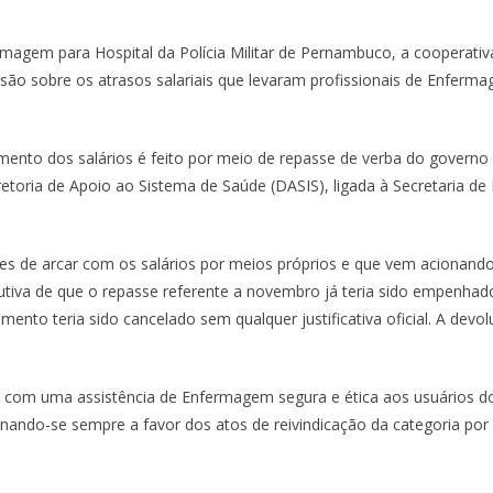
agem para Hospital da Polícia Militar de Pernambuco, a cooperativa
o sobre os atrasos salariais que levaram profissionais de Enferm
nto dos salários é feito por meio de repasse de verba do governo e
oria de Apoio ao Sistema de Saúde (DASIS), ligada à Secretaria de D
ões de arcar com os salários por meios próprios e que vem acionand
utiva de que o repasse referente a novembro já teria sido empenhado
to teria sido cancelado sem qualquer justificativa oficial. A devol
om uma assistência de Enfermagem segura e ética aos usuários dos
onando-se sempre a favor dos atos de reivindicação da categoria por 