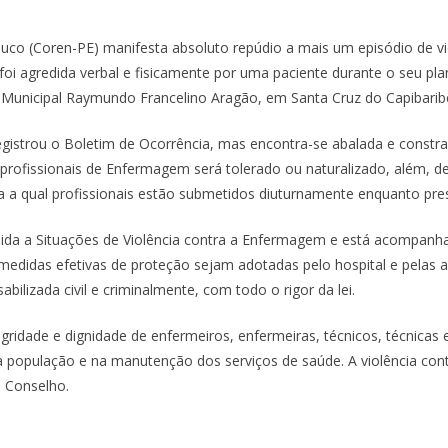
o (Coren-PE) manifesta absoluto repúdio a mais um episódio de vio
foi agredida verbal e fisicamente por uma paciente durante o seu plan
 Municipal Raymundo Francelino Aragão, em Santa Cruz do Capibarib
egistrou o Boletim de Ocorrência, mas encontra-se abalada e constra
profissionais de Enfermagem será tolerado ou naturalizado, além, 
a a qual profissionais estão submetidos diuturnamente enquanto pre
da a Situações de Violência contra a Enfermagem e está acompanha
e medidas efetivas de proteção sejam adotadas pelo hospital e pela
bilizada civil e criminalmente, com todo o rigor da lei.
ridade e dignidade de enfermeiros, enfermeiras, técnicos, técnicas 
população e na manutenção dos serviços de saúde. A violência con
 Conselho.