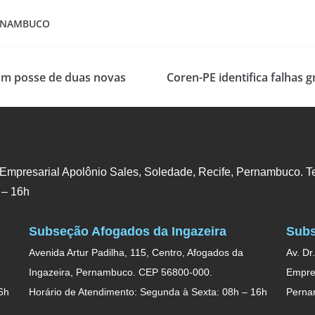
ERNAMBUCO
com posse de duas novas
Coren-PE identifica falhas 
 Empresarial Apolônio Sales, Soledade, Recife, Pernambuco. Te
 – 16h
Subseção Afogados da Ingazeira
Subs
Avenida Artur Padilha, 115, Centro, Afogados da
Av. Dr
Ingazeira, Pernambuco. CEP 56800-000.
Empres
6h
Horário de Atendimento: Segunda à Sexta: 08h – 16h
Perna