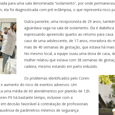
nhada para uma sala denominada “isolamento”, por onde permaneceu
, ela foi diagnosticada com pré-eclâmpsia, o que representa risco p
Outra paciente, uma recepcionista de 29 anos, també
aguardava vaga na sala de isolamento. Ela é diabéti
expressando apreensão quanto ao retorno para casa. A
caso de uma adolescente, de 17 anos, moradora do mun
mais de 40 semanas de gestação, que estava há mais d
No mesmo local, a equipe ouviu uma dona de casa, de 
mulher relatou que estava com 38 semanas de gestaç
cadeira, mesmo estando em parto induzido.
Os problemas identificados pelo Coren-
l e aumento do risco de eventos adversos. Um
nta uma média de 60 atendimentos por plantão de 12h.
ren-PE há bastante tempo, inclusive com a
 em decisão favorável à contratação de profissionais
 ausência de parâmetros mínimos de segurança