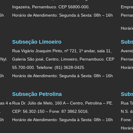
Ingazeira, Pernambuco. CEP 56800-000.
Empres
6h
Horário de Atendimento: Segunda à Sexta: 08h – 16h
Perna
Horári
Subseção Limoeiro
Subs
Rua Vigário Joaquim Pinto, nº 721, 1º andar, sala 11,
Avenid
Nyl.
Galeria São josé, Centro, Limoeiro, Pernambuco. CEP
Perna
55.700-000. Telefone: (81) 3628-0425.
Horári
6h
Horário de Atendimento: Segunda à Sexta: 08h – 16h
Subseção Petrolina
Subs
as 4 e
Rua Dr. Júlio de Melo, 160 A – Centro, Petrolina – PE.
Rua Ta
.
CEP: 56.302-150 – Fone: 87 3862.5016.
N.S. 
6h
Horário de Atendimento: Segunda à Sexta: 08h – 16h
Fone:
Horári