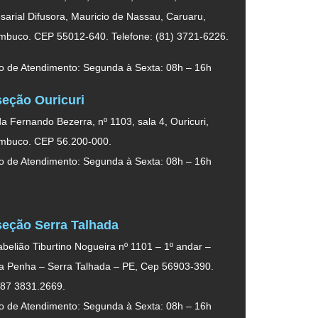
arial Difusora, Mauricio de Nassau, Caruaru,
mbuco. CEP 55012-640. Telefone: (81) 3721-6226.
o de Atendimento: Segunda à Sexta: 08h – 16h
eção Ouricuri
a Fernando Bezerra, nº 1103, sala 4, Ouricuri,
mbuco. CEP 56.200-000.
o de Atendimento: Segunda à Sexta: 08h – 16h
eção Serra Talhada
belião Tiburtino Nogueira nº 1101 – 1º andar –
da Penha – Serra Talhada – PE, Cep 56903-390.
 87 3831.2669.
o de Atendimento: Segunda à Sexta: 08h – 16h