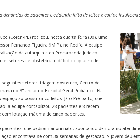
ça denúncias de pacientes e evidencia falta de leitos e equipe insufici
 (Coren-PE) realizou, nesta quarta-feira (30), uma
fessor Fernando Figueira (IMIP), no Recife. A equipe
lização da autarquia e da Procuradoria Jurídica
nos setores de obstetrícia e déficit no quadro de
seguintes setores: triagem obstétrica, Centro de
rmaria do 3° andar do Hospital Geral Pediátrico. Na
 espaço só possui cinco leitos. Já o Pré-parto, que
o, a equipe contabilizou 28 pacientes e 8 recém-
e com lotação máxima de cinco pacientes.
 de pacientes, que pediram anonimato, apontando demora no atendime
ação encontrava-se com 38 semanas de gestação. A jovem deu entra