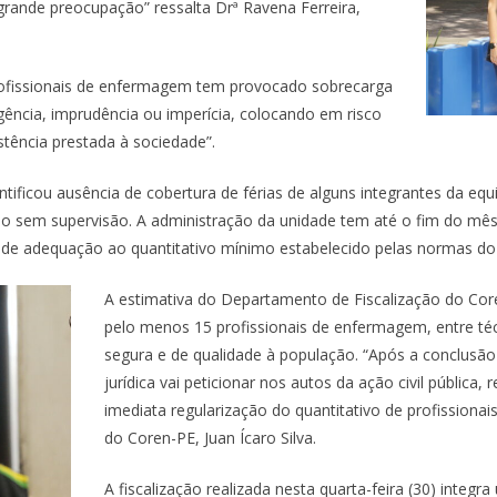
grande preocupação” ressalta Drª Ravena Ferreira,
profissionais de enfermagem tem provocado sobrecarga
igência, imprudência ou imperícia, colocando em risco
stência prestada à sociedade”.
tificou ausência de cobertura de férias de alguns integrantes da eq
do sem supervisão. A administração da unidade tem até o fim do mês
 adequação ao quantitativo mínimo estabelecido pelas normas do Cof
A estimativa do Departamento de Fiscalização do Cor
pelo menos 15 profissionais de enfermagem, entre técn
segura e de qualidade à população. “Após a conclusão 
jurídica vai peticionar nos autos da ação civil pública,
imediata regularização do quantitativo de profission
do Coren-PE, Juan Ícaro Silva.
A fiscalização realizada nesta quarta-feira (30) inte