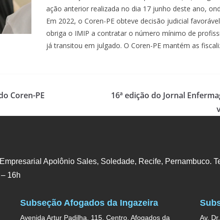
ação anterior realizada no dia 17 junho deste ano, o
Em 2022, o Coren-PE obteve decisão judicial favorável
obriga o IMIP a contratar o número mínimo de profiss
já transitou em julgado. O Coren-PE mantém as fiscal
 do Coren-PE
16ª edição do Jornal Enferma
 Empresarial Apolônio Sales, Soledade, Recife, Pernambuco. Te
 – 16h
Subseção Afogados da Ingazeira
Subs
Avenida Artur Padilha, 115, Centro, Afogados da
Av. Dr