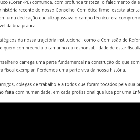
 (Coren-PE) comunica, com profunda tristeza, o falecimento da enf
da história recente do nosso Conselho. Com ética firme, escuta atent
com uma dedicação que ultrapassava o campo técnico: era comprom
el da boa prática.
tégicos da nossa trajetória institucional, como a Comissão de Refo
e quem compreendia o tamanho da responsabilidade de estar fiscali
nselheiro carrega uma parte fundamental na construção do que somo
 fiscal exemplar. Perdemos uma parte viva da nossa história.
amigos, colegas de trabalho e a todos que foram tocados pela sua p
ão feita com humanidade, em cada profissional que luta por uma En