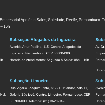
 Empresarial Apolônio Sales, Soledade, Recife, Pernambuco. Te
 – 16h
Subseção Afogados da Ingazeira
Subs
Avenida Artur Padilha, 115, Centro, Afogados da
Av. Dr
Ingazeira, Pernambuco. CEP 56800-000.
Empres
6h
Horário de Atendimento: Segunda à Sexta: 08h – 16h
Perna
Horári
Subseção Limoeiro
Subs
Rua Vigário Joaquim Pinto, nº 721, 1º andar, sala 11,
Avenid
Nyl.
Galeria São josé, Centro, Limoeiro, Pernambuco. CEP
Perna
55.700-000. Telefone: (81) 3628-0425.
Horári