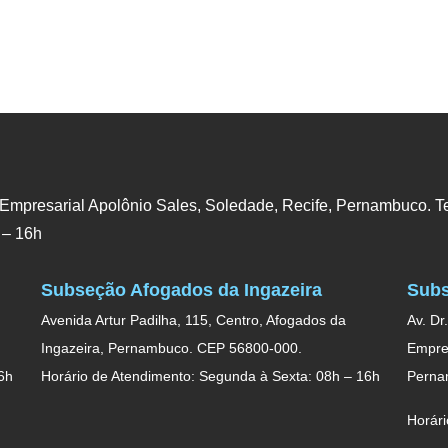
 Empresarial Apolônio Sales, Soledade, Recife, Pernambuco. Te
 – 16h
Subseção Afogados da Ingazeira
Subs
Avenida Artur Padilha, 115, Centro, Afogados da
Av. Dr
Ingazeira, Pernambuco. CEP 56800-000.
Empres
6h
Horário de Atendimento: Segunda à Sexta: 08h – 16h
Perna
Horári