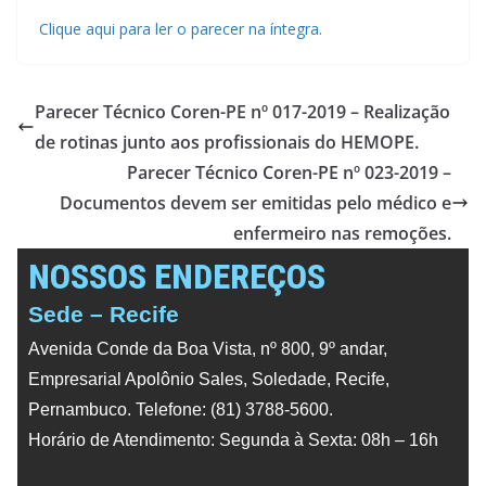
Clique aqui para ler o parecer na íntegra.
Parecer Técnico Coren-PE nº 017-2019 – Realização
de rotinas junto aos profissionais do HEMOPE.
Parecer Técnico Coren-PE nº 023-2019 –
Documentos devem ser emitidas pelo médico e
enfermeiro nas remoções.
NOSSOS ENDEREÇOS
Sede – Recife
Avenida Conde da Boa Vista, nº 800, 9º andar,
Empresarial Apolônio Sales, Soledade, Recife,
Pernambuco. Telefone: (81) 3788-5600.
Horário de Atendimento: Segunda à Sexta: 08h – 16h