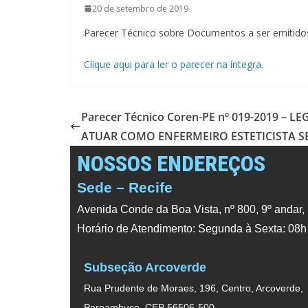
20 de setembro de 2019
Parecer Técnico sobre Documentos a ser emitido
Clique aqui para ler o parecer na íntegra.
Parecer Técnico Coren-PE nº 019-2019 –
ATUAR COMO ENFERMEIRO ESTETICISTA S
NOSSOS ENDEREÇOS
Sede – Recife
Avenida Conde da Boa Vista, nº 800, 9º andar,
Horário de Atendimento: Segunda à Sexta: 08h
Subseção Arcoverde
Rua Prudente de Moraes, 196, Centro, Arcoverde,
Pernambuco. CEP 56506-500.