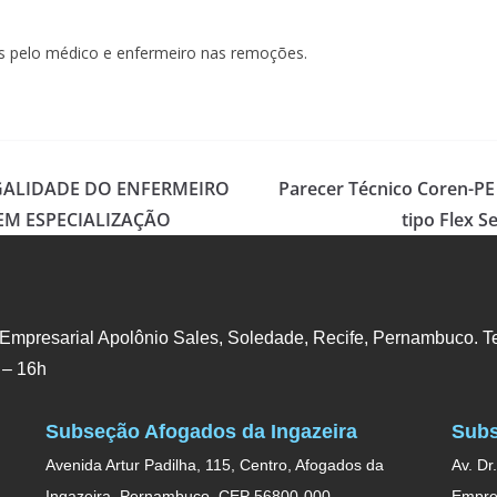
s pelo médico e enfermeiro nas remoções.
 LEGALIDADE DO ENFERMEIRO
Parecer Técnico Coren-PE 
EM ESPECIALIZAÇÃO
tipo Flex S
 Empresarial Apolônio Sales, Soledade, Recife, Pernambuco. Te
 – 16h
Subseção Afogados da Ingazeira
Subs
Avenida Artur Padilha, 115, Centro, Afogados da
Av. Dr
Ingazeira, Pernambuco. CEP 56800-000.
Empres