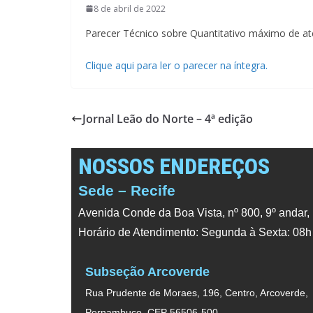
8 de abril de 2022
Parecer Técnico sobre Quantitativo máximo de at
Clique aqui para ler o parecer na íntegra.
Jornal Leão do Norte – 4ª edição
NOSSOS ENDEREÇOS
Sede – Recife
Avenida Conde da Boa Vista, nº 800, 9º andar,
Horário de Atendimento: Segunda à Sexta: 08h
Subseção Arcoverde
Rua Prudente de Moraes, 196, Centro, Arcoverde,
Pernambuco. CEP 56506-500.