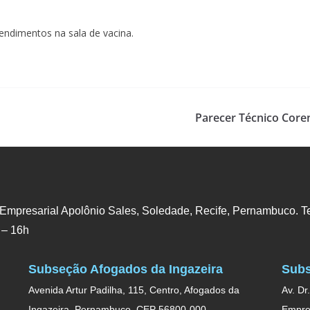
endimentos na sala de vacina.
Parecer Técnico Coren
 Empresarial Apolônio Sales, Soledade, Recife, Pernambuco. Te
 – 16h
Subseção Afogados da Ingazeira
Subs
Avenida Artur Padilha, 115, Centro, Afogados da
Av. Dr
Ingazeira, Pernambuco. CEP 56800-000.
Empres