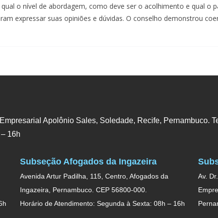
 qual o nível de abordagem, como deve ser o acolhimento e qual o 
ram expressar suas opiniões e dúvidas. O conselho demonstrou coe
 Empresarial Apolônio Sales, Soledade, Recife, Pernambuco. Te
 – 16h
Subseção Afogados da Ingazeira
Subs
Avenida Artur Padilha, 115, Centro, Afogados da
Av. Dr
Ingazeira, Pernambuco. CEP 56800-000.
Empres
6h
Horário de Atendimento: Segunda à Sexta: 08h – 16h
Perna