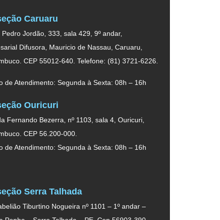
eção Caruaru
. Pedro Jordão, 333, sala 429, 9º andar,
arial Difusora, Mauricio de Nassau, Caruaru,
mbuco. CEP 55012-640. Telefone: (81) 3721-6226.
o de Atendimento: Segunda à Sexta: 08h – 16h
eção Ouricuri
a Fernando Bezerra, nº 1103, sala 4, Ouricuri,
mbuco. CEP 56.200-000.
o de Atendimento: Segunda à Sexta: 08h – 16h
eção Serra Talhada
belião Tiburtino Nogueira nº 1101 – 1º andar –
da Penha – Serra Talhada – PE, Cep 56903-390.