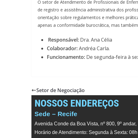
O setor de Atendimento de Profissionais de Enf
de registro e assistência administrativa dos prof
orientação sobre regulamentos e melhores prátic
apenas a conformidade burocrática, mas também o
Responsável:
Dra. Ana Célia
Colaborador:
Andréa Carla.
Funcionamento:
De segunda-feira à sex
Setor de Negociação
NOSSOS ENDEREÇOS
Sede – Recife
Avenida Conde da Boa Vista, nº 800, 9º andar,
Horário de Atendimento: Segunda à Sexta: 08h