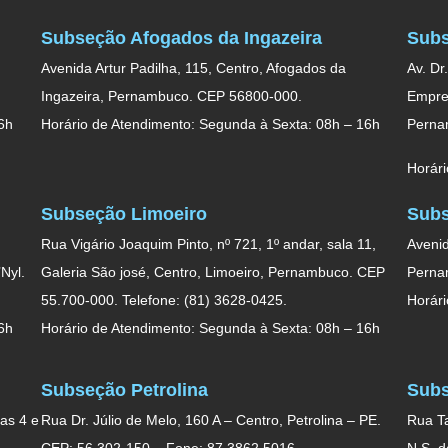
Subseção Afogados da Ingazeira
Subs
Avenida Artur Padilha, 115, Centro, Afogados da
Av. Dr
Ingazeira, Pernambuco. CEP 56800-000.
Empres
6h
Horário de Atendimento: Segunda à Sexta: 08h – 16h
Perna
Horári
Subseção Limoeiro
Subs
Rua Vigário Joaquim Pinto, nº 721, 1º andar, sala 11,
Avenid
Nyl.
Galeria São josé, Centro, Limoeiro, Pernambuco. CEP
Perna
55.700-000. Telefone: (81) 3628-0425.
Horári
6h
Horário de Atendimento: Segunda à Sexta: 08h – 16h
Subseção Petrolina
Subs
as 4 e
Rua Dr. Júlio de Melo, 160 A – Centro, Petrolina – PE.
Rua Ta
.
CEP: 56.302-150 – Fone: 87 3862.5016.
N.S. 