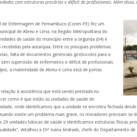
idades com estruturas precárias e déficit de profissionais. Além disso,
nal de Enfermagem de Pernambuco (Coren-PE) fez um
municipal de Abreu e Lima, na Região Metropolitana do
unidades de saúde do município entre a segunda (04) e
s recebidas pela autarquia. Entre os principais problemas
rias, falta de documentos gerenciais (protocolos para a
sem supervisão de enfermeiros e déficit de profissionais.
cípio, a maternidade de Abreu e Lima está de portas
elação à assistência que está sendo prestada no
ecer como é que estão as unidades de saúde do
rnidade, onde identificamos que a unidade se encontra fechada desd
uando existe um problema mais grave, os moradores precisam se des
s 29 unidades básicas de saúde e identificamos estruturas físicas pr
qualidade”, detalhou a Drª Ivana Andrade, chefe do Departamento de 