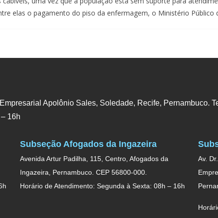
abíveis, uma vez que a população está sem suporte para atendime
, entre elas o pagamento do piso da enfermagem, o Ministério Públic
 Empresarial Apolônio Sales, Soledade, Recife, Pernambuco. Te
 – 16h
Subseção Afogados da Ingazeira
Subs
Avenida Artur Padilha, 115, Centro, Afogados da
Av. Dr
Ingazeira, Pernambuco. CEP 56800-000.
Empres
6h
Horário de Atendimento: Segunda à Sexta: 08h – 16h
Perna
Horári