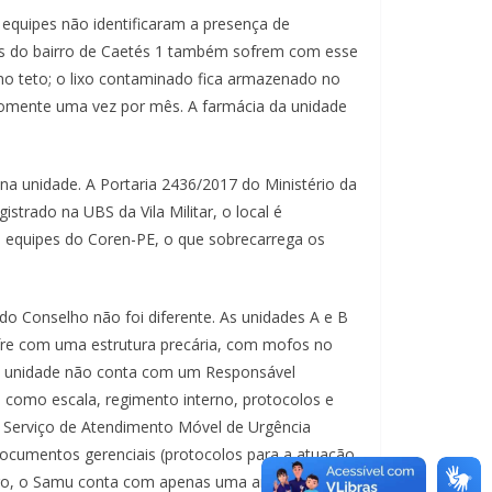
 equipes não identificaram a presença de
res do bairro de Caetés 1 também sofrem com esse
no teto; o lixo contaminado fica armazenado no
o somente uma vez por mês. A farmácia da unidade
a unidade. A Portaria 2436/2017 do Ministério da
trado na UBS da Vila Militar, o local é
s equipes do Coren-PE, o que sobrecarrega os
do Conselho não foi diferente. As unidades A e B
fre com uma estrutura precária, com mofos no
 A unidade não conta com um Responsável
como escala, regimento interno, protocolos e
 Serviço de Atendimento Móvel de Urgência
ocumentos gerenciais (protocolos para a atuação
ro, o Samu conta com apenas uma ambulância. A