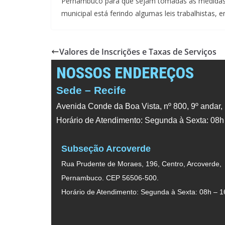
Pernambuco para que sejam tomadas as medidas c
municipal está ferindo algumas leis trabalhistas
Valores de Inscrições e Taxas de Serviços
NOSSOS ENDEREÇOS
Sede – Recife
Avenida Conde da Boa Vista, nº 800, 9º andar,
Horário de Atendimento: Segunda à Sexta: 08h
Subseção Arcoverde
Rua Prudente de Moraes, 196, Centro, Arcoverde,
Pernambuco. CEP 56506-500.
Horário de Atendimento: Segunda à Sexta: 08h – 1