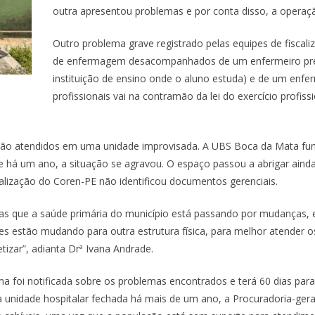
outra apresentou problemas e por conta disso, a operaçã
Outro problema grave registrado pelas equipes de fiscali
de enfermagem desacompanhados de um enfermeiro prec
instituição de ensino onde o aluno estuda) e de um enfe
profissionais vai na contramão da lei do exercício profi
al são atendidos em uma unidade improvisada. A UBS Boca da Mata fu
 e há um ano, a situação se agravou. O espaço passou a abrigar ainda
calização do Coren-PE não identificou documentos gerenciais.
as que a saúde primária do município está passando por mudanças,
s estão mudando para outra estrutura física, para melhor atender 
izar”, adianta Drª Ivana Andrade.
a foi notificada sobre os problemas encontrados e terá 60 dias para
 unidade hospitalar fechada há mais de um ano, a Procuradoria-geral