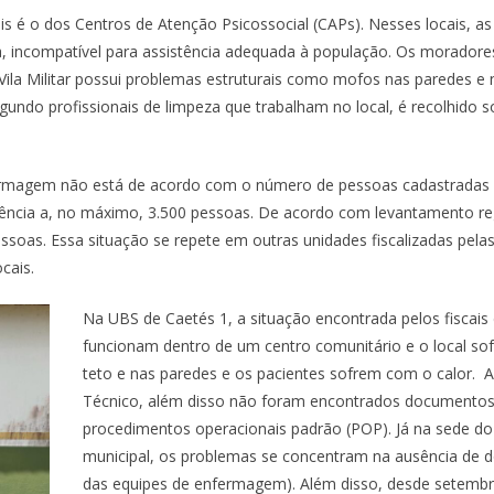
is é o dos Centros de Atenção Psicossocial (CAPs). Nesses locais, as
ria, incompatível para assistência adequada à população. Os morado
la Militar possui problemas estruturais como mofos nas paredes e 
segundo profissionais de limpeza que trabalham no local, é recolhid
fermagem não está de acordo com o número de pessoas cadastradas n
ência a, no máximo, 3.500 pessoas. De acordo com levantamento regis
ssoas. Essa situação se repete em outras unidades fiscalizadas pela
cais.
Na UBS de Caetés 1, a situação encontrada pelos fiscais 
funcionam dentro de um centro comunitário e o local so
teto e nas paredes e os pacientes sofrem com o calor.
Técnico, além disso não foram encontrados documentos 
procedimentos operacionais padrão (POP). Já na sede do
municipal, os problemas se concentram na ausência de d
das equipes de enfermagem). Além disso, desde setemb